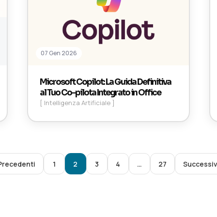
07 Gen 2026
Microsoft Copilot: La Guida Definitiva
al Tuo Co-pilota Integrato in Office
[ Intelligenza Artificiale ]
Precedenti
1
2
3
4
…
27
Successiv