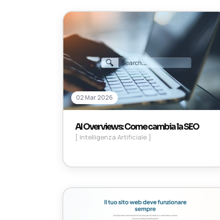
02 Mar 2026
AI Overviews: Come cambia la SEO
[ Intelligenza Artificiale ]