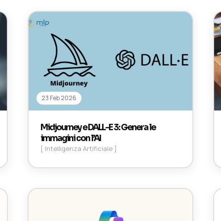
23 Feb 2026
Midjourney e DALL-E 3: Genera le
immagini con l’AI
[ Intelligenza Artificiale ]