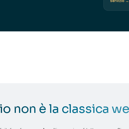
servizio →
o non è la classica w