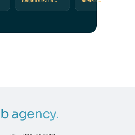
Scopri il servizio →
servizio →
eb agency.