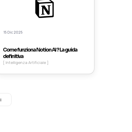
15 Dic 2025
Come funziona Notion AI ? La guida
definitiva
[ Intelligenza Artificiale ]
i