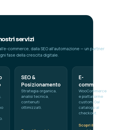
nostri servizi
all'e-commerce, dalla SEO all'automazione — un partner
ni fase della crescita digitale.
o
SEO &
E-
b
Posizionamento
commerce
,
Strategia organica,
WooCommerce
,
analisi tecnica,
e piattaforme
contenuti
custom. Dal
mo
ottimizzati.
catalogo al
checkout.
o.
Scopri il