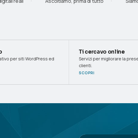
Siamo
gitali reali
Ascoltiamo, prima di tutto
b
Ti cercavo online
tivo per siti WordPress ed
Servizi per migliorare la pres
clienti.
SCOPRI