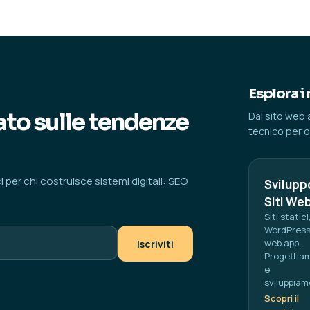
Esplora i 
to sulle tendenze
Dal sito web 
tecnico per og
per chi costruisce sistemi digitali: SEO,
Svilupp
Siti We
Siti statici
WordPress
web app.
Iscriviti
Progettia
e
sviluppiam
Scopri il