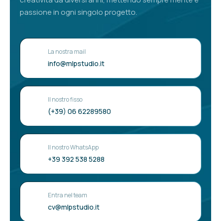
passione in ogni singolo progetto.
La nostra mail
info@mlpstudio.it
Il nostro fisso
(+39) 06 62289580
Il nostro WhatsApp
+39 392 538 5288
Entra nel team
cv@mlpstudio.it