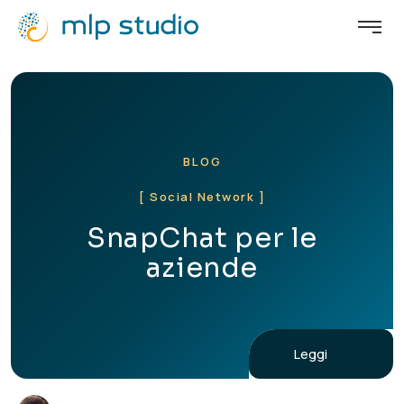
BLOG
[ Social Network ]
SnapChat per le
aziende
Leggi