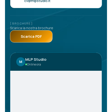
cv@mlpstudio.it
[ BROCHURE ]
Scarica la nostra brochure
Scarica PDF
MLP Studio
M
Online ora