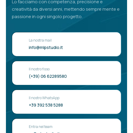
Lo facciamo con competenza, precisione e
creatività da diversi anni, mettendo sempre mente e
passione in ogni singolo progetto.
La nostra mail
info@mlpstudio.it
Il nostro fisso
(+39) 06 62289580
Il nostro WhatsApp
+39 392 538 5288
Entra nel team