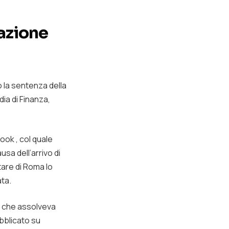
azione
o la sentenza della
ia di Finanza,
ook , col quale
sa dell’arrivo di
are di Roma lo
ata.
, che assolveva
ubblicato su