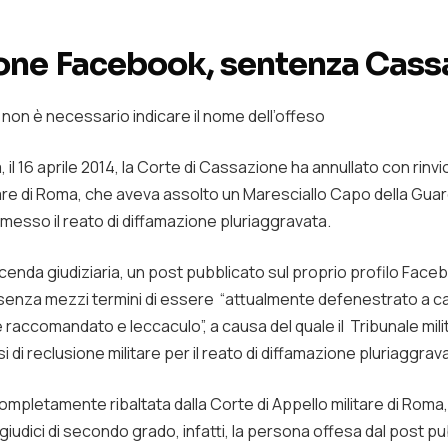
one Facebook, sentenza Cass
 non è necessario indicare il nome dell’offeso
, il 16 aprile 2014, la Corte di Cassazione ha annullato con rinvi
tare di Roma, che aveva assolto un Maresciallo Capo della Guard
esso il reato di diffamazione pluriaggravata.
vicenda giudiziaria, un post pubblicato sul proprio profilo Faceb
 senza mezzi termini di essere “attualmente defenestrato a cau
ccomandato e leccaculo”, a causa del quale il Tribunale milit
di reclusione militare per il reato di diffamazione pluriaggrav
ompletamente ribaltata dalla Corte di Appello militare di Roma
giudici di secondo grado, infatti, la persona offesa dal post p