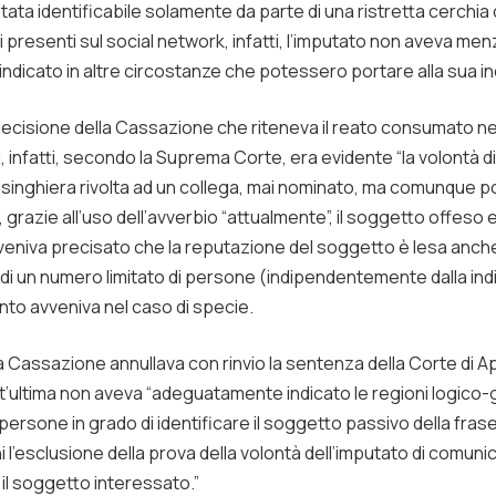
ta identificabile solamente da parte di una ristretta cerchia d
i presenti sul social network, infatti, l’imputato non aveva menz
indicato in altre circostanze che potessero portare alla sua in
ecisione della Cassazione che riteneva il reato consumato ne
i, infatti, secondo la Suprema Corte, era evidente “la volontà 
usinghiera rivolta ad un collega, mai nominato, ma comunque 
zi, grazie all’uso dell’avverbio “attualmente”, il soggetto offeso
e, veniva precisato che la reputazione del soggetto è lesa anch
e di un numero limitato di persone (indipendentemente dalla in
nto avveniva nel caso di specie.
la Cassazione annullava con rinvio la sentenza della Corte di Ap
ultima non aveva “adeguatamente indicato le regioni logico-giur
 persone in grado di identificare il soggetto passivo della fra
i l’esclusione della prova della volontà dell’imputato di comun
e il soggetto interessato.”