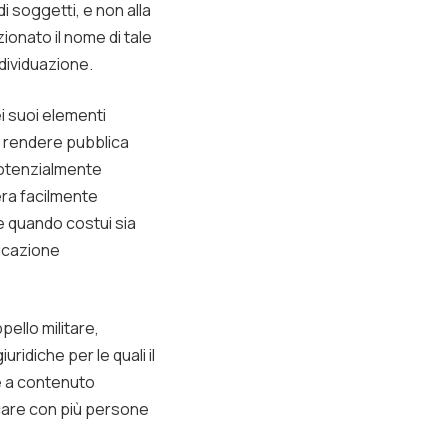
i soggetti, e non alla
ionato il nome di tale
dividuazione.
i suoi elementi
di rendere pubblica
potenzialmente
 era facilmente
e quando costui sia
dicazione
pello militare,
idiche per le quali il
se a contenuto
icare con più persone