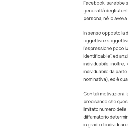
Facebook, sarebbe sta
generalità degli utent
persona, né lo aveva 
In senso opposto la d
oggettivi e soggettiv
l’espressione poco l
identificabile”, ed an
individuabile, inoltr
individuabile da part
nominativa), ed è qua
Con tali motivazioni, 
precisando che quest’
limitato numero delle
diffamatorio determin
in grado di individuar