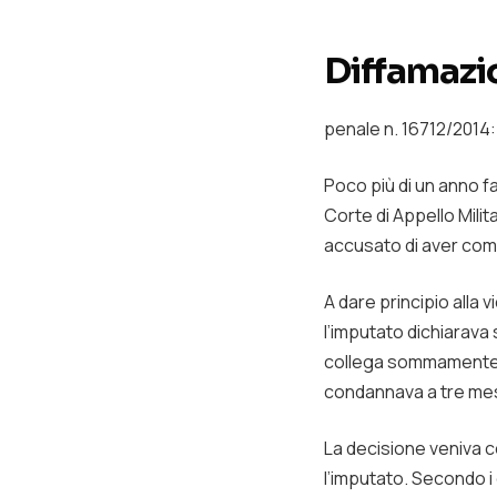
Diffamazi
penale n. 16712/2014:
Poco più di un anno fa
Corte di Appello Mili
accusato di aver comm
A dare principio alla 
l’imputato dichiarava
collega sommamente ra
condannava a tre mesi 
La decisione veniva c
l’imputato. Secondo i 