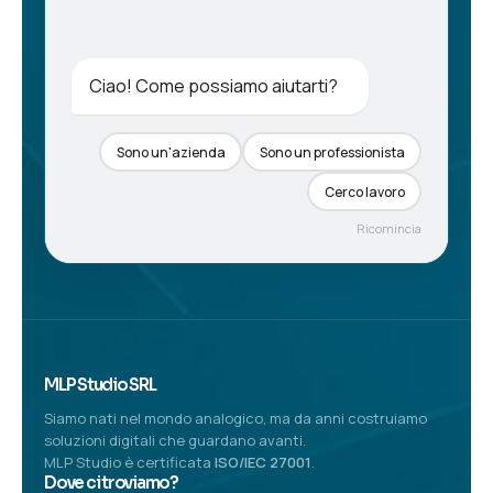
Ciao! Come possiamo aiutarti?
Sono un'azienda
Sono un professionista
Cerco lavoro
Ricomincia
MLP Studio SRL
Siamo nati nel mondo analogico, ma da anni costruiamo
soluzioni digitali che guardano avanti.
MLP Studio è certificata
ISO/IEC 27001
.
Dove ci troviamo?