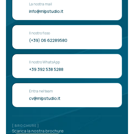
La nostra mail
info@mlpstudio.it
Il nostro fisso
(+39) 06 62289580
Il nostro WhatsApp
+39 392 538 5288
Entra nel team
cv@mlpstudio.it
[ BROCHURE ]
Scarica la nostra brochure