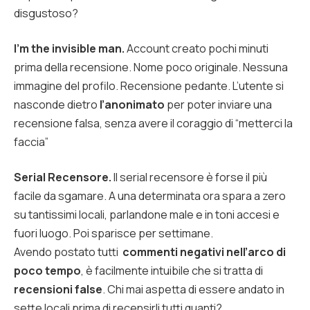
disgustoso?
I’m the invisible man.
Account creato pochi minuti
prima della recensione. Nome poco originale. Nessuna
immagine del profilo. Recensione pedante. L’utente si
nasconde dietro
l’anonimato
per poter inviare una
recensione falsa, senza avere il coraggio di “metterci la
faccia”
Serial Recensore.
Il serial recensore è forse il più
facile da sgamare. A una determinata ora spara a zero
su tantissimi locali, parlandone male e in toni accesi e
fuori luogo. Poi sparisce per settimane.
Avendo postato tutti
commenti negativi nell’arco di
poco tempo
, è facilmente intuibile che si tratta di
recensioni false
. Chi mai aspetta di essere andato in
sette locali prima di recensirli tutti quanti?