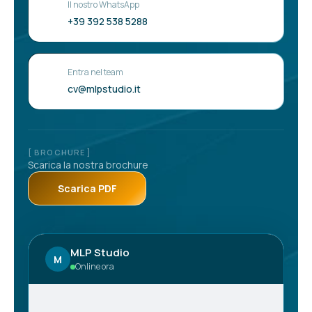
Il nostro WhatsApp
+39 392 538 5288
Entra nel team
cv@mlpstudio.it
[ BROCHURE ]
Scarica la nostra brochure
Scarica PDF
MLP Studio
M
Online ora