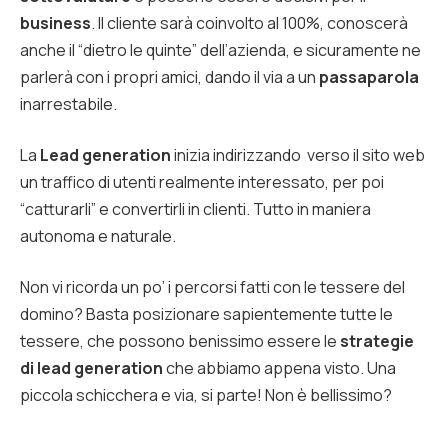
business
. Il cliente sarà coinvolto al 100%, conoscerà
anche il “dietro le quinte” dell’azienda, e sicuramente ne
parlerà con i propri amici, dando il via a un
passaparola
inarrestabile.
La
Lead generation
inizia indirizzando verso il sito web
un traffico di utenti realmente interessato, per poi
“catturarli” e convertirli in clienti. Tutto in maniera
autonoma e naturale.
Non vi ricorda un po’ i percorsi fatti con le tessere del
domino? Basta posizionare sapientemente tutte le
tessere, che possono benissimo essere le
strategie
di lead generation
che abbiamo appena visto. Una
piccola schicchera e via, si parte! Non è bellissimo?