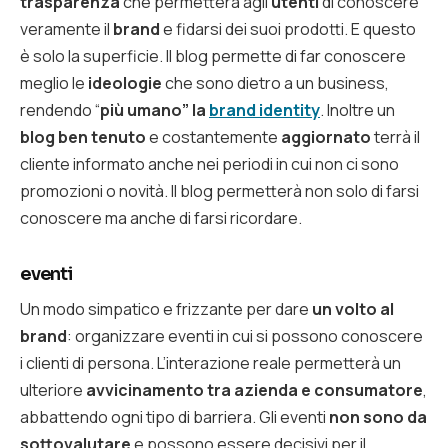
trasparenza
che permetterà agli
utenti
di conoscere
veramente il
brand
e fidarsi dei suoi prodotti. E questo
è solo la superficie. Il blog permette di far conoscere
meglio le
ideologie
che sono dietro a un business,
rendendo “
più umano” la
brand identity
. Inoltre un
blog ben tenuto
e costantemente
aggiornato
terrà il
cliente informato anche nei periodi in cui non ci sono
promozioni o novità. Il blog permetterà non solo di farsi
conoscere ma anche di farsi ricordare.
eventi
Un modo simpatico e frizzante per dare
un volto al
brand
: organizzare eventi in cui si possono conoscere
i clienti di persona. L’interazione reale permetterà un
ulteriore
avvicinamento tra azienda e consumatore
,
abbattendo ogni tipo di barriera. Gli eventi
non sono da
sottovalutare
e possono essere decisivi per il