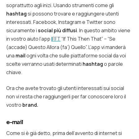
soprattutto agli inizi. Usando strumenti come gli
hashtag
si possono trovare e raggiungere utenti
interessati. Facebook, Instagram e Twitter sono
sicuramente i
social più diffusi
. In questo ambito viene
in vostro aiuto l’app
IFFT
“If This Then That” – “Se
(accade) Questo Allora (fa’) Quello”. L’app vi manderà
una
mail
ogni volta che sulle piattaforme social da voi
scelte verranno usati determinati
hashtag
o parole
chiave.
Ora che avete trovato gli utenti interessati sui social
non vi resta che raggiungerli per far conoscere loro il
vostro
brand.
e-mail
Come si è già detto, prima dell’avvento di internet si